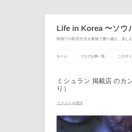
Life in Korea 
韓国での駐在生活を家族で乗り越え、楽し
ホーム
ブログ記事一覧
このサイ
どんな
ミシュラン 掲載店 の
何が書
り）
誰が書
コメントを残す
「LIF
ル～」
注意事