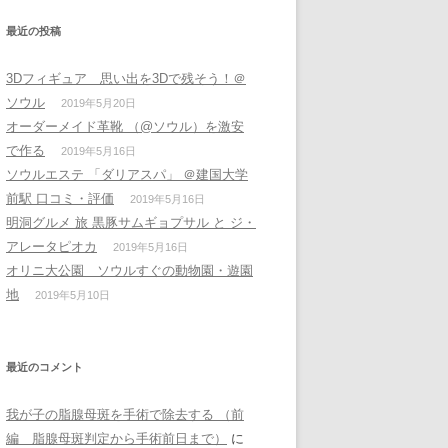
最近の投稿
3Dフィギュア 思い出を3Dで残そう！＠
ソウル
2019年5月20日
オーダーメイド革靴 （@ソウル）を激安
で作る
2019年5月16日
ソウルエステ 「ダリアスパ」 ＠建国大学
前駅 口コミ・評価
2019年5月16日
明洞グルメ 旅 黒豚サムギョプサル と ジ・
アレータピオカ
2019年5月16日
オリニ大公園 ソウルすぐの動物園・遊園
地
2019年5月10日
最近のコメント
我が子の脂腺母斑を手術で除去する （前
編 脂腺母斑判定から手術前日まで）
に