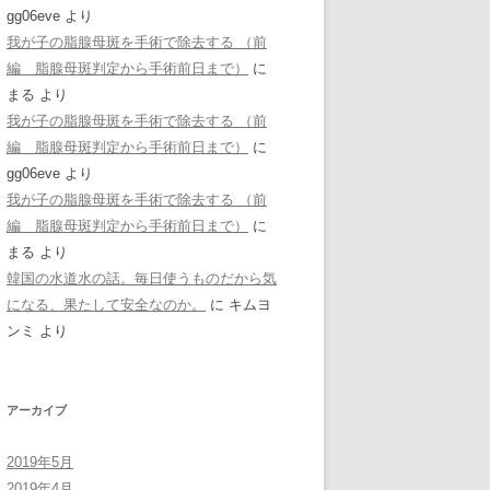
gg06eve
より
我が子の脂腺母斑を手術で除去する （前
編 脂腺母斑判定から手術前日まで）
に
まる
より
我が子の脂腺母斑を手術で除去する （前
編 脂腺母斑判定から手術前日まで）
に
gg06eve
より
我が子の脂腺母斑を手術で除去する （前
編 脂腺母斑判定から手術前日まで）
に
まる
より
韓国の水道水の話。毎日使うものだから気
になる、果たして安全なのか。
に
キムヨ
ンミ
より
アーカイブ
2019年5月
2019年4月