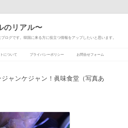
〜ソウルのリアル〜
むブログです。韓国に来る方に役立つ情報をアップしたいと思います。
コ
ン
トについて
プライバシーポリシー
お問合せフォーム
テ
ン
ツ
人に向けて書いているの？
へ
ス
カンジャンケジャン！眞味食堂（写真あ
キ
いてあるの？
ッ
プ
いているの？
E IN KOREA ～ソウルのリア
の歴史
項ほか