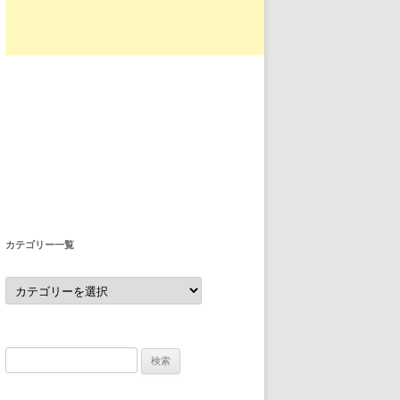
カテゴリー一覧
カ
テ
ゴ
リ
ー
一
覧
検
索: