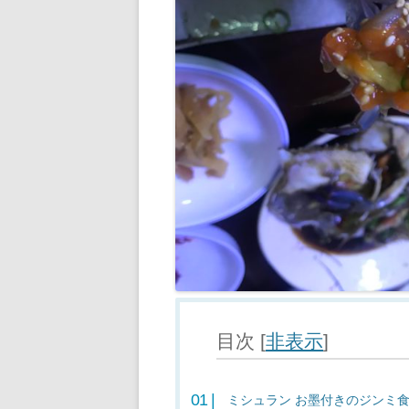
目次
[
非表示
]
ミシュラン お墨付きのジンミ食