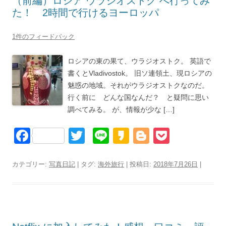
（前編）ロシア ウラジオストク へ行ってみ
o
た！ 2時間で行けるヨーロッパ
k
1件のフィードバック
ロシアの東の果て、ウラジオストク。 英語で
書くとVladivostok。 旧ソ連領土、現ロシアの
魅惑の地域。それがウラジオストクなのだ。
行く前に どんな国なんだ？ と疑問に思い
調べてみる。 が、情報が少な […]
F
T
Li
K
Bl
P
a
wi
n
a
o
o
c
tt
e
k
g
ck
カテゴリー:
写真日記
| タグ:
海外旅行
| 投稿日:
2018年7月26日
|
e
er
a
g
et
b
o
er
o