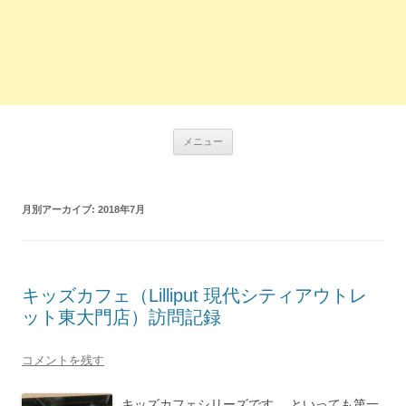
コ
メニュー
ン
テ
ン
ツ
へ
月別アーカイブ:
2018年7月
ス
キ
ッ
プ
キッズカフェ（Lilliput 現代シティアウトレ
ット東大門店）訪問記録
コメントを残す
キッズカフェシリーズです。 といっても第一