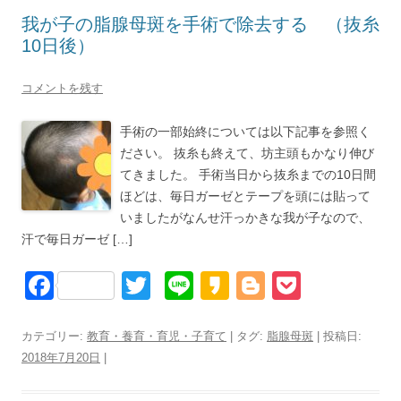
o
我が子の脂腺母斑を手術で除去する （抜糸
o
10日後）
k
コメントを残す
手術の一部始終については以下記事を参照く
ださい。 抜糸も終えて、坊主頭もかなり伸び
てきました。 手術当日から抜糸までの10日間
ほどは、毎日ガーゼとテープを頭には貼って
いましたがなんせ汗っかきな我が子なので、
汗で毎日ガーゼ […]
F
T
Li
K
Bl
P
a
wi
n
a
o
o
c
tt
e
k
g
ck
カテゴリー:
教育・養育・育児・子育て
| タグ:
脂腺母斑
| 投稿日:
2018年7月20日
|
e
er
a
g
et
b
o
er