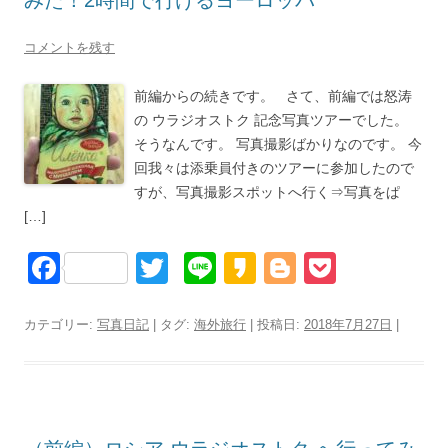
みた！2時間で行けるヨーロッパ
コメントを残す
前編からの続きです。 さて、前編では怒涛
の ウラジオストク 記念写真ツアーでした。
そうなんです。 写真撮影ばかりなのです。 今
回我々は添乗員付きのツアーに参加したので
すが、写真撮影スポットへ行く⇒写真をぱ
[…]
F
T
Li
K
Bl
P
a
wi
n
a
o
o
c
tt
e
k
g
ck
カテゴリー:
写真日記
| タグ:
海外旅行
| 投稿日:
2018年7月27日
|
e
er
a
g
et
b
o
er
o