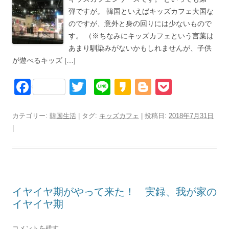
弾ですが。 韓国といえばキッズカフェ大国な
のですが、意外と身の回りには少ないもので
す。 （※ちなみにキッズカフェという言葉は
あまり馴染みがないかもしれませんが、子供
が遊べるキッズ […]
F
T
Li
K
Bl
P
a
wi
n
a
o
o
c
tt
e
k
g
ck
カテゴリー:
韓国生活
| タグ:
キッズカフェ
| 投稿日:
2018年7月31日
|
e
er
a
g
et
b
o
er
o
o
イヤイヤ期がやって来た！ 実録、我が家の
k
イヤイヤ期
コメントを残す