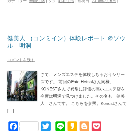
c
tt
e
k
g
ck
カテゴリー:
韓国生活
| タグ:
駐在生活
| 投稿日:
2018年7月5日
|
e
er
a
g
et
b
o
er
o
健美人 （コンミイン）体験レポート ＠ソウ
o
ル 明洞
k
コメントを残す
さて、メンズエステを体験しちゃおうシリー
ズです。 前回のEste Hetsalさん同様、
KONESTさんで異常に評価の高いエステ店を
今度は明洞で見つけました。その名も 健美
人 さんです。 こちらを参照。Konestさんで
[…]
F
T
Li
K
Bl
P