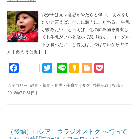
我が子は元々意思がやたらと強い。 あれをし
たいと言えば、そこに頑固にこだわる。 牛乳
が飲みたい と言えば、他の飲み物を提案し
ても牛乳がいいと泣いて怒り出す。 ヨーグル
トが食べたい と言えば、今はないからヤク
ルト飲もうと提 […]
F
T
Li
K
Bl
P
a
wi
n
a
o
o
c
tt
e
k
g
ck
カテゴリー:
教育・養育・育児・子育て
| タグ:
成長記録
| 投稿日:
2018年7月31日
|
e
er
a
g
et
b
o
er
o
o
（後編）ロシア ウラジオストク へ行って
k