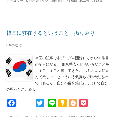
c
tt
e
k
g
ck
カテゴリー:
製品紹介
| タグ:
韓国買物
| 投稿日:
2018年7月13日
|
e
er
a
g
et
b
o
er
o
韓国に駐在するということ 振り返り
o
k
8件の返信
今回の記事で本ブログを開始してから50件目
の記事になる。 まあ手広くいろいろなことを
ちょこちょこと書いてきた。 もちろん人に読
んで欲しい といういう気持ちで始めたもの
ではあるが、自分の備忘録代わりとして自分
の思ったことを […]
F
T
Li
K
Bl
P
a
wi
n
a
o
o