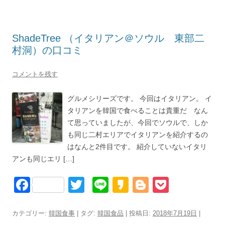
o
o
ShadeTree （イタリアン＠ソウル 東部二
k
村洞）の口コミ
コメントを残す
グルメシリーズです。 今回はイタリアン。 イ
タリアンを韓国で食べることは貴重だ なん
て思っていましたが、今回でソウルで、しか
も同じ二村エリアでイタリアンを紹介するの
はなんと2件目です。 紹介していないイタリ
アンも同じエリ […]
F
T
Li
K
Bl
P
a
wi
n
a
o
o
c
tt
e
k
g
ck
カテゴリー:
韓国食事
| タグ:
韓国食品
| 投稿日:
2018年7月19日
|