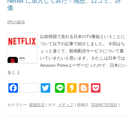
Netflix に加入してみた！感想、口コミ、評
o
価
k
2件の返信
以前韓国で見れる日本のTV番組ということに
ついて以下の記事で紹介しました。 今回はち
ょっと違くて、動画配信サービスについて書
いていきたいと思います。 わたしは日本では
Amazon Primeユーザーだったので、日本にい
る […]
F
T
Li
K
Bl
P
a
wi
n
a
o
o
c
tt
e
k
g
ck
カテゴリー:
韓国生活
| タグ:
メディア
| 投稿日:
2018年7月25日
|
e
er
a
g
et
b
o
er