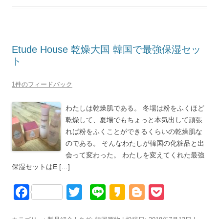
e
er
a
g
et
b
o
er
o
Etude House 乾燥大国 韓国で最強保湿セッ
o
ト
k
1件のフィードバック
わたしは乾燥肌である。 冬場は粉をふくほど
乾燥して、夏場でもちょっと本気出して頑張
れば粉をふくことができるくらいの乾燥肌な
のである。 そんなわたしが韓国の化粧品と出
会って変わった。 わたしを変えてくれた最強
保湿セットはE […]
F
T
Li
K
Bl
P
a
wi
n
a
o
o