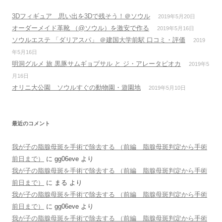
3Dフィギュア 思い出を3Dで残そう！＠ソウル
2019年5月20日
オーダーメイド革靴 （@ソウル）を激安で作る
2019年5月16日
ソウルエステ 「ダリアスパ」 ＠建国大学前駅 口コミ・評価
2019
年5月16日
明洞グルメ 旅 黒豚サムギョプサル と ジ・アレータピオカ
2019年5
月16日
オリニ大公園 ソウルすぐの動物園・遊園地
2019年5月10日
最近のコメント
我が子の脂腺母斑を手術で除去する （前編 脂腺母斑判定から手術
前日まで）
に
gg06eve
より
我が子の脂腺母斑を手術で除去する （前編 脂腺母斑判定から手術
前日まで）
に
まる
より
我が子の脂腺母斑を手術で除去する （前編 脂腺母斑判定から手術
前日まで）
に
gg06eve
より
我が子の脂腺母斑を手術で除去する （前編 脂腺母斑判定から手術