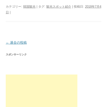
a
wi
n
a
o
o
c
tt
e
k
g
ck
カテゴリー:
韓国観光
| タグ:
観光スポット紹介
| 投稿日:
2018年7月4
日
|
e
er
a
g
et
b
o
er
o
o
投
←
過去の投稿
k
稿
スポンサーリンク
ナ
ビ
ゲ
ー
シ
ョ
ン